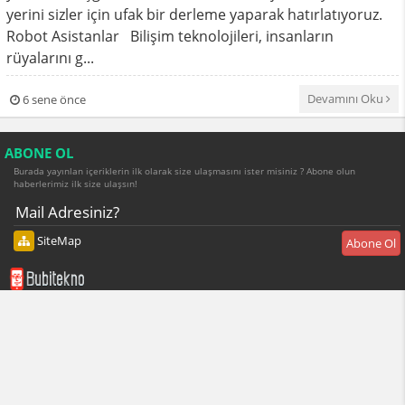
yerini sizler için ufak bir derleme yaparak hatırlatıyoruz.
Robot Asistanlar Bilişim teknolojileri, insanların
rüyalarını g...
Devamını Oku
6 sene önce
ABONE OL
Burada yayınlan içeriklerin ilk olarak size ulaşmasını ister misiniz ? Abone olun
haberlerimiz ilk size ulaşsın!
SiteMap
Abone Ol