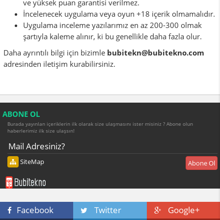
ve yüksek puan garantisi verilmez.
İncelenecek uygulama veya oyun +18 içerik olmamalıdır.
Uygulama inceleme yazılarımız en az 200-300 olmak
şartıyla kaleme alınır, ki bu genellikle daha fazla olur.
Daha ayrıntılı bilgi için bizimle
bubitekn@bubitekno.com
adresinden iletişim kurabilirsiniz.
ABONE OL
Burada yayınlan içeriklerin ilk olarak size ulaşmasını ister misiniz ? Abone olun
haberlerimiz ilk size ulaşsın!
SiteMap
Abone Ol
Facebook
Twitter
Google+