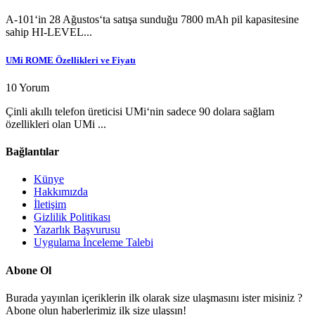
A-101‘in 28 Ağustos‘ta satışa sunduğu 7800 mAh pil kapasitesine
sahip HI-LEVEL...
UMi ROME Özellikleri ve Fiyatı
10 Yorum
Çinli akıllı telefon üreticisi UMi‘nin sadece 90 dolara sağlam
özellikleri olan UMi ...
Bağlantılar
Künye
Hakkımızda
İletişim
Gizlilik Politikası
Yazarlık Başvurusu
Uygulama İnceleme Talebi
Abone Ol
Burada yayınlan içeriklerin ilk olarak size ulaşmasını ister misiniz ?
Abone olun haberlerimiz ilk size ulaşsın!