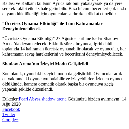
Baltası ve Kalkanı kullanır. Ayrıca rakibini yakalayarak ya da yere
sererek rakibi etkisiz hale getirebilir. Bazı hücum becerileri çok fazla
dayanıklılık tükettiği için oyuncular saldırırken dikkat etmelidir.
“Ücretsiz Oynama Etkinliği” ile Tüm Kahramanlar
Deneyimlenebilecek
“Ücretsiz Oynama Etkinliği” 27 Ağustos tarihine kadar Shadow
Arena’da devam edecek. Etkinlik süresi boyunca, Igrid dahil
toplamda 14 kahraman ücretsiz oynanabilir olacak ve oyuncular, her
kahramanın savaş hareketlerini ve becerilerini deneyimleyebilecek.
Shadow Arena’nın İzleyici Modu Geliştirildi
Son olarak, oyundaki izleyici modu da geliştirildi. Oyuncular artık
en yakınındaki oyuncuyu bulabilir ve izleyebilirler. İzlenen oyuncu
öldüğünde, kamera otomatik olarak başka bir oyuncuya geçiş
yapacak şekilde düzenlendi.
Etiketler:
Pearl Abyss
,
shadow arena
Gözünüzü bizden ayırmayın!
14
Ağu 2020
Facebook
Twitter
Google+