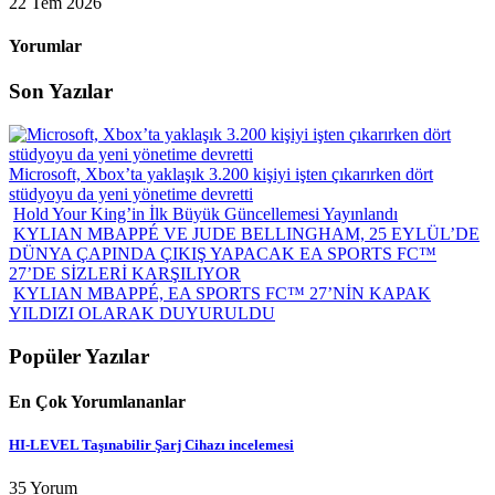
22 Tem 2026
Yorumlar
Son Yazılar
Microsoft, Xbox’ta yaklaşık 3.200 kişiyi işten çıkarırken dört
stüdyoyu da yeni yönetime devretti
Hold Your King’in İlk Büyük Güncellemesi Yayınlandı
KYLIAN MBAPPÉ VE JUDE BELLINGHAM, 25 EYLÜL’DE
DÜNYA ÇAPINDA ÇIKIŞ YAPACAK EA SPORTS FC™
27’DE SİZLERİ KARŞILIYOR
KYLIAN MBAPPÉ, EA SPORTS FC™ 27’NİN KAPAK
YILDIZI OLARAK DUYURULDU
Popüler Yazılar
En Çok Yorumlananlar
HI-LEVEL Taşınabilir Şarj Cihazı incelemesi
35 Yorum