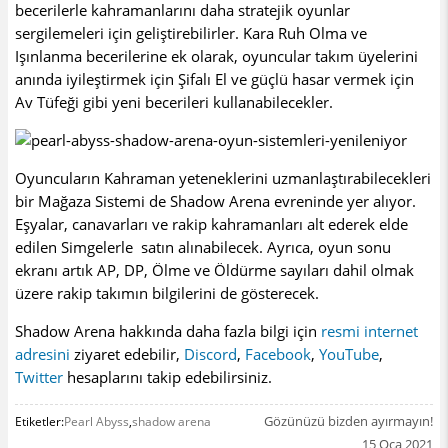
becerilerle kahramanlarını daha stratejik oyunlar
sergilemeleri için geliştirebilirler. Kara Ruh Olma ve
Işınlanma becerilerine ek olarak, oyuncular takım üyelerini
anında iyileştirmek için Şifalı El ve güçlü hasar vermek için
Av Tüfeği gibi yeni becerileri kullanabilecekler.
Oyuncuların Kahraman yeteneklerini uzmanlaştırabilecekleri
bir Mağaza Sistemi de Shadow Arena evreninde yer alıyor.
Eşyalar, canavarları ve rakip kahramanları alt ederek elde
edilen Simgelerle satın alınabilecek. Ayrıca, oyun sonu
ekranı artık AP, DP, Ölme ve Öldürme sayıları dahil olmak
üzere rakip takımın bilgilerini de gösterecek.
Shadow Arena hakkında daha fazla bilgi için
resmi internet
adresini
ziyaret edebilir,
Discord
,
Facebook
,
YouTube
,
Twitter
hesaplarını takip edebilirsiniz.
Gözünüzü bizden ayırmayın!
Etiketler:
Pearl Abyss
,
shadow arena
15 Oca 2021