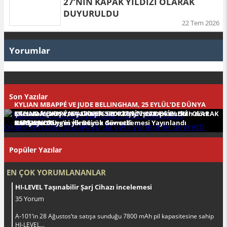
27’NİN KAPAK YILDIZI OLARAK
DUYURULDU
22 Tem 2026
Yorumlar
Son Yazılar
KYLIAN MBAPPÉ VE JUDE BELLINGHAM, 25 EYLÜL’DE DÜNYA
Microsoft, Xbox’ta yaklaşık 3.200 kişiyi işten çıkarırken dört
ÇAPINDA ÇIKIŞ YAPACAK EA SPORTS FC™ 27’DE SİZLERİ
KYLIAN MBAPPÉ, EA SPORTS FC™ 27’NİN KAPAK YILDIZI OLARAK
stüdyoyu da yeni yönetime devretti
Hold Your King’in İlk Büyük Güncellemesi Yayınlandı
KARŞILIYOR
DUYURULDU
Popüler Yazılar
EN ÇOK YORUMLANANLAR
HI-LEVEL Taşınabilir Şarj Cihazı incelemesi
35 Yorum
A-101‘in 28 Ağustos‘ta satışa sunduğu 7800 mAh pil kapasitesine sahip
HI-LEVEL...