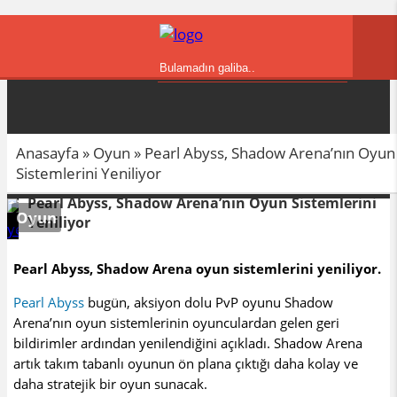
MOBIL
SOSYAL MEDYA
İNTERNET
OYUN
DONANIM
GIYILEBILIR TEKNOLOJI
İNCELEMELER
EV ALETLERI
ELEKTRIK / ELEKTRONIK
Anasayfa
»
Oyun
»
Pearl Abyss, Shadow Arena’nın Oyun
Sistemlerini Yeniliyor
Pearl Abyss, Shadow Arena’nın Oyun Sistemlerini
0
Oyun
Yeniliyor
Pearl Abyss, Shadow Arena oyun sistemlerini yeniliyor.
Pearl Abyss
bugün, aksiyon dolu PvP oyunu Shadow
Arena’nın oyun sistemlerinin oyunculardan gelen geri
bildirimler ardından yenilendiğini açıkladı. Shadow Arena
artık takım tabanlı oyunun ön plana çıktığı daha kolay ve
daha stratejik bir oyun sunacak.