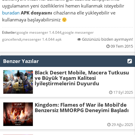
uygulamanın yeni özelliklerini hemen kullanmak isteyebilir
buradan
APK dosyasını
cihazlarına elle yükleyebilir ve
kullanmaya başlayabilirsiniz
Etiketler:
google messenger 1.4.044
,
google messenger
Gözünüzü bizden ayırmayın!
güncellendi
,
messenger 1.4.044 apk
09 Tem 2015
Benzer Yazılar
Black Desert Mobile, Macera Tutkusu
ve Büyük Yaşam Kalitesi
İyileştirmelerini Duyurdu
17 Eyl 2025
Kingdom: Flames of War ile Mobil’de
Benzersiz MMORPG Deneyimi Başladı
29 Ağu 2025