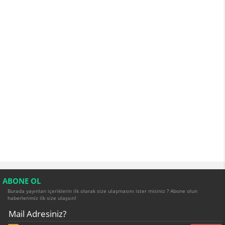
ABONE OL
Burada yayınlan içeriklerin ilk olarak size ulaşmasını ister misiniz ? Abone olun
haberlerimiz ilk size ulaşsın!