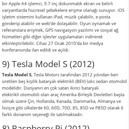
bir Apple A4 işlemci, 9.7 inç dokunmatik ekran ve belirli
varyantlarda hücresel şebekelere erişme olanağı sunuyor. iOS
işletim sistemini kullanan iPad, müzik çalabilir, e-posta
gönderip alabilir ve web’de dolaşabilir. Oyun oynamak ve
referanslara erişmek, GPS navigasyon yazılımı ve sosyal ağ
hizmetleri gibi diğer işlevler uygulamaları indirerek
etkinleştirilebilir. Cihaz 27 Ocak 2010’da bir medya
konferansında ilan edildi ve açıldı.
9) Tesla Model S (2012)
Tesla Model S
, Tesla Motors tarafından 2012 yılından beri
üretilen beş kişilik bataryalı elektrikli (BEV) lüks sedan otomobil
modelidir. Dünyanın en çok satan ikinci bataryalı
elektrikli otomobili olan araç Amerika Birleşik Devletleri başta
olmak üzere Çin, Hollanda, Kanada, Danimarka, Almanya ve
İsviçre gibi ülkelerde 60, 60D, 70D, 85, 85D ve P85D olarak 6
farklı donanım seçeneği ile satılmaktadır.
8) Raspberry Pi (2012)