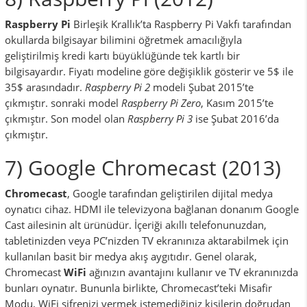
Raspberry Pi
Birleşik Krallık’ta Raspberry Pi Vakfı tarafından
okullarda bilgisayar bilimini öğretmek amacılığıyla
geliştirilmiş kredi kartı büyüklüğünde tek kartlı bir
bilgisayardır. Fiyatı modeline göre değişiklik gösterir ve 5$ ile
35$ arasındadır.
Raspberry Pi 2
modeli Şubat 2015’te
çıkmıştır. sonraki model
Raspberry Pi Zero
, Kasım 2015’te
çıkmıştır. Son model olan
Raspberry Pi 3
ise Şubat 2016’da
çıkmıştır.
7) Google Chromecast (2013)
Chromecast
, Google tarafından geliştirilen dijital medya
oynatıcı cihaz. HDMI ile televizyona bağlanan donanım Google
Cast ailesinin alt ürünüdür. İçeriği akıllı telefonunuzdan,
tabletinizden veya PC’nizden TV ekranınıza aktarabilmek için
kullanılan basit bir medya akış aygıtıdır. Genel olarak,
Chromecast
WiFi
ağınızın avantajını kullanır ve TV ekranınızda
bunları oynatır. Bununla birlikte, Chromecast’teki Misafir
Modu, WiFi şifrenizi vermek istemediğiniz kişilerin doğrudan