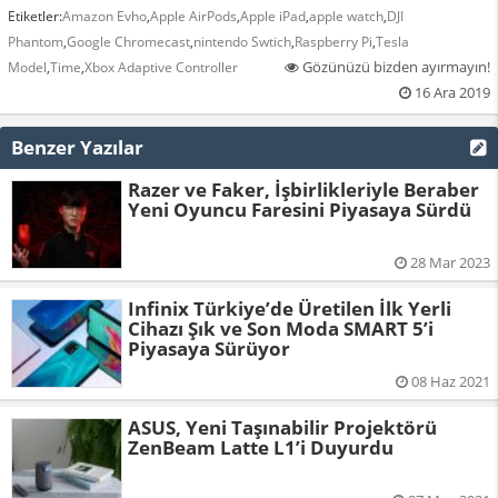
Etiketler:
Amazon Evho
,
Apple AirPods
,
Apple iPad
,
apple watch
,
DJI
Phantom
,
Google Chromecast
,
nintendo Swtich
,
Raspberry Pi
,
Tesla
Gözünüzü bizden ayırmayın!
Model
,
Time
,
Xbox Adaptive Controller
16 Ara 2019
Benzer Yazılar
Razer ve Faker, İşbirlikleriyle Beraber
Yeni Oyuncu Faresini Piyasaya Sürdü
28 Mar 2023
Infinix Türkiye’de Üretilen İlk Yerli
Cihazı Şık ve Son Moda SMART 5’i
Piyasaya Sürüyor
08 Haz 2021
ASUS, Yeni Taşınabilir Projektörü
ZenBeam Latte L1’i Duyurdu