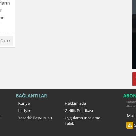
ların
r
eme
r
 Oku
BAĞLANTILAR
ABON
Burada 
Künye
Hakkımızda
Abone 
İletişim
Gizlilik Politikası
l
Yazarlık Başvurusu
Uygulama İnceleme
Talebi
S