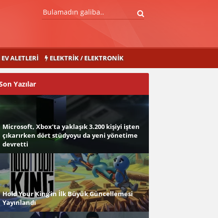
EV ALETLERI
ELEKTRIK / ELEKTRONIK
Son Yazılar
Microsoft, Xbox’ta yaklaşık 3.200 kişiyi işten
çıkarırken dört stüdyoyu da yeni yönetime
devretti
Hold Your King’in İlk Büyük Güncellemesi
Yayınlandı