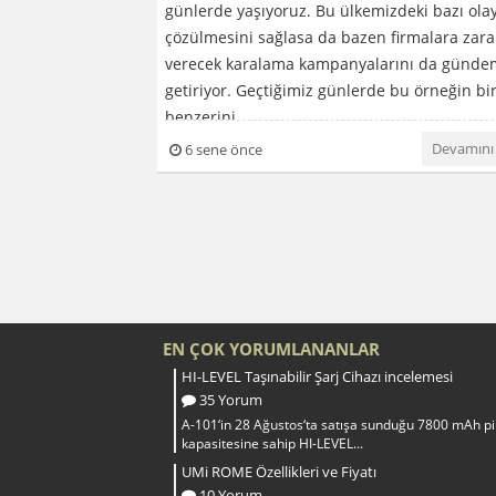
günlerde yaşıyoruz. Bu ülkemizdeki bazı olay
çözülmesini sağlasa da bazen firmalara zara
verecek karalama kampanyalarını da günd
getiriyor. Geçtiğimiz günlerde bu örneğin bi
benzerini...
Devamını
6 sene önce
EN ÇOK YORUMLANANLAR
HI-LEVEL Taşınabilir Şarj Cihazı incelemesi
35 Yorum
A-101‘in 28 Ağustos‘ta satışa sunduğu 7800 mAh pi
kapasitesine sahip HI-LEVEL...
UMi ROME Özellikleri ve Fiyatı
10 Yorum