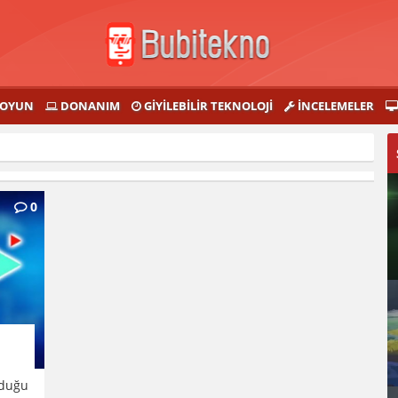
OYUN
DONANIM
GIYILEBILIR TEKNOLOJI
İNCELEMELER
0
lduğu