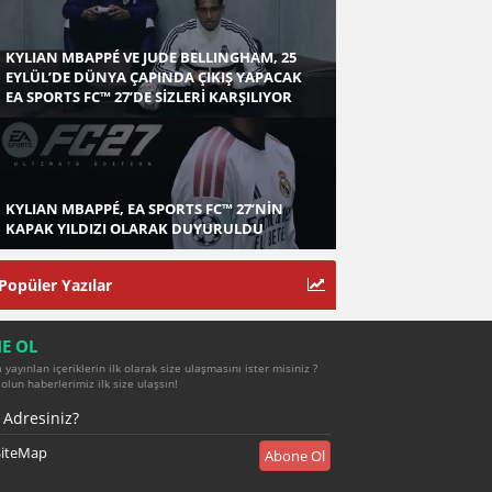
KYLIAN MBAPPÉ VE JUDE BELLINGHAM, 25
EYLÜL’DE DÜNYA ÇAPINDA ÇIKIŞ YAPACAK
EA SPORTS FC™ 27’DE SİZLERİ KARŞILIYOR
KYLIAN MBAPPÉ, EA SPORTS FC™ 27’NİN
KAPAK YILDIZI OLARAK DUYURULDU
Popüler Yazılar
E OL
yayınlan içeriklerin ilk olarak size ulaşmasını ister misiniz ?
olun haberlerimiz ilk size ulaşsın!
iteMap
Abone Ol