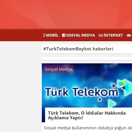
MOBIL
SOSYAL MEDYA
İNTERNET
#TurkTelekomBoykot
haberleri
Sosyal Medya
Türk Telekom, O İddialar Hakkında
Açıklama Yaptı!
Sosyal medya kullanımının oldukça yoğun o