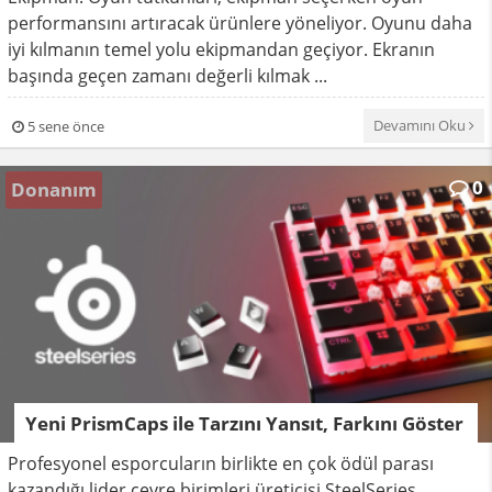
performansını artıracak ürünlere yöneliyor. Oyunu daha
iyi kılmanın temel yolu ekipmandan geçiyor. Ekranın
başında geçen zamanı değerli kılmak ...
Devamını Oku
5 sene önce
0
Donanım
Yeni PrismCaps ile Tarzını Yansıt, Farkını Göster
Profesyonel esporcuların birlikte en çok ödül parası
kazandığı lider çevre birimleri üreticisi SteelSeries,