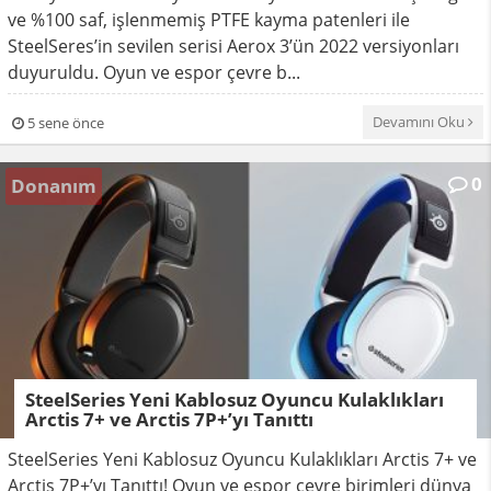
ve %100 saf, işlenmemiş PTFE kayma patenleri ile
SteelSeres’in sevilen serisi Aerox 3’ün 2022 versiyonları
duyuruldu. Oyun ve espor çevre b...
Devamını Oku
5 sene önce
0
Donanım
SteelSeries Yeni Kablosuz Oyuncu Kulaklıkları
Arctis 7+ ve Arctis 7P+’yı Tanıttı
SteelSeries Yeni Kablosuz Oyuncu Kulaklıkları Arctis 7+ ve
Arctis 7P+’yı Tanıttı! Oyun ve espor çevre birimleri dünya