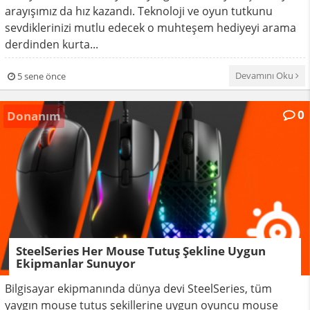
arayışımız da hız kazandı. Teknoloji ve oyun tutkunu
sevdiklerinizi mutlu edecek o muhteşem hediyeyi arama
derdinden kurta...
Devamını Oku
5 sene önce
0
Donanım
SteelSeries Her Mouse Tutuş Şekline Uygun
Ekipmanlar Sunuyor
Bilgisayar ekipmanında dünya devi SteelSeries, tüm
yaygın mouse tutuş şekillerine uygun oyuncu mouse