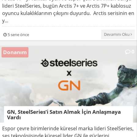
lideri SteelSeries, bugün Arctis 7+ ve Arctis 7P+ kablosuz
oyuncu kulaklıklarının çıkışını duyurdu. Arctis serisinin en
y...
Devamını Oku
5 sene önce
0
Donanım
GN, SteelSeries’i Satın Almak İçin Anlaşmaya
Vardı
Espor çevre birimlerinde küresel marka lideri SteelSeries,
ses teknolojisinde küresel lider GN ile güçlerini