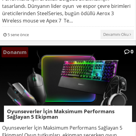
tasarlandı. Dünyanın lider oyun ve espor çevre birimleri
üreticilerinden SteelSeries, bugün ödüllü Aerox 3
Wireless mouse ve Apex 7 Te...
Devamını Oku
5 sene önce
0
Donanım
Oyunseverler İçin Maksimum Performans
Sağlayan 5 Ekipman
Oyunseverler İçin Maksimum Performans Sağlayan 5
Ekipman! Oyun tutkunları, ekipman seçerken oyun