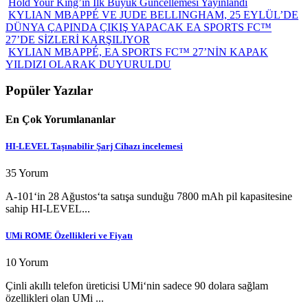
Hold Your King’in İlk Büyük Güncellemesi Yayınlandı
KYLIAN MBAPPÉ VE JUDE BELLINGHAM, 25 EYLÜL’DE
DÜNYA ÇAPINDA ÇIKIŞ YAPACAK EA SPORTS FC™
27’DE SİZLERİ KARŞILIYOR
KYLIAN MBAPPÉ, EA SPORTS FC™ 27’NİN KAPAK
YILDIZI OLARAK DUYURULDU
Popüler Yazılar
En Çok Yorumlananlar
HI-LEVEL Taşınabilir Şarj Cihazı incelemesi
35 Yorum
A-101‘in 28 Ağustos‘ta satışa sunduğu 7800 mAh pil kapasitesine
sahip HI-LEVEL...
UMi ROME Özellikleri ve Fiyatı
10 Yorum
Çinli akıllı telefon üreticisi UMi‘nin sadece 90 dolara sağlam
özellikleri olan UMi ...