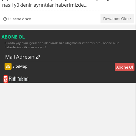
nasıl yüklenir ayrıntılar haberimizde...
Devamını Oku
11 sene önce
ABONE OL
Burada yayınlan içeriklerin ilk olarak size ulaşmasını ister misiniz ? Abone olun
haberlerimiz ilk size ulaşsın!
SiteMap
Abone Ol