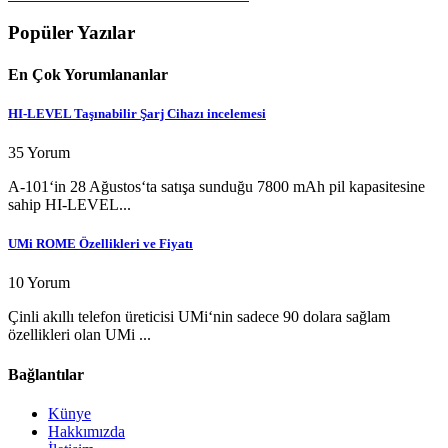
Popüler Yazılar
En Çok Yorumlananlar
HI-LEVEL Taşınabilir Şarj Cihazı incelemesi
35 Yorum
A-101‘in 28 Ağustos‘ta satışa sunduğu 7800 mAh pil kapasitesine
sahip HI-LEVEL...
UMi ROME Özellikleri ve Fiyatı
10 Yorum
Çinli akıllı telefon üreticisi UMi‘nin sadece 90 dolara sağlam
özellikleri olan UMi ...
Bağlantılar
Künye
Hakkımızda