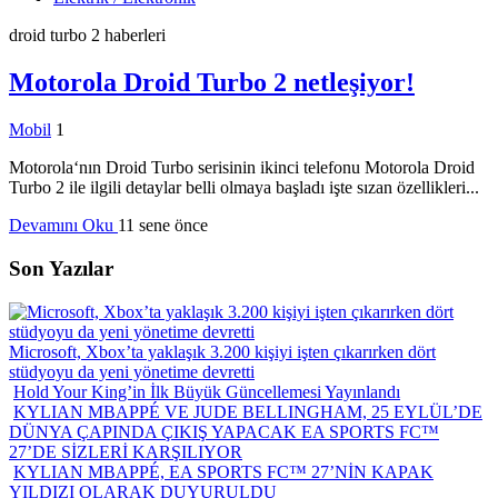
droid turbo 2
haberleri
Motorola Droid Turbo 2 netleşiyor!
Mobil
1
Motorola‘nın Droid Turbo serisinin ikinci telefonu Motorola Droid
Turbo 2 ile ilgili detaylar belli olmaya başladı işte sızan özellikleri...
Devamını Oku
11 sene önce
Son Yazılar
Microsoft, Xbox’ta yaklaşık 3.200 kişiyi işten çıkarırken dört
stüdyoyu da yeni yönetime devretti
Hold Your King’in İlk Büyük Güncellemesi Yayınlandı
KYLIAN MBAPPÉ VE JUDE BELLINGHAM, 25 EYLÜL’DE
DÜNYA ÇAPINDA ÇIKIŞ YAPACAK EA SPORTS FC™
27’DE SİZLERİ KARŞILIYOR
KYLIAN MBAPPÉ, EA SPORTS FC™ 27’NİN KAPAK
YILDIZI OLARAK DUYURULDU