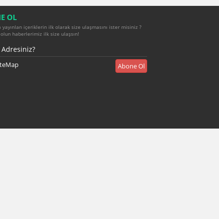
E OL
yayınlan içeriklerin ilk olarak size ulaşmasını ister misiniz ?
olun haberlerimiz ilk size ulaşsın!
iteMap
Abone Ol