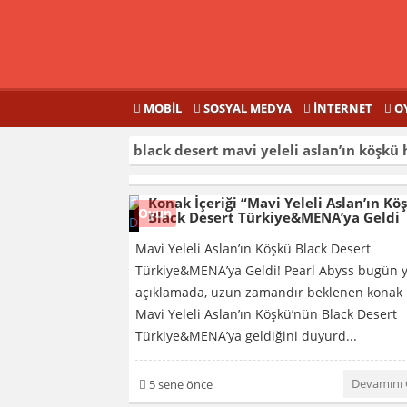
MOBIL
SOSYAL MEDYA
İNTERNET
O
black desert mavi yeleli aslan’ın köşkü
h
Konak İçeriği “Mavi Yeleli Aslan’ın Kö
Oyun
Black Desert Türkiye&MENA’ya Geldi
Mavi Yeleli Aslan’ın Köşkü Black Desert
Türkiye&MENA’ya Geldi! Pearl Abyss bugün y
açıklamada, uzun zamandır beklenen konak i
Mavi Yeleli Aslan’ın Köşkü’nün Black Desert
Türkiye&MENA’ya geldiğini duyurd...
Devamını
5 sene önce