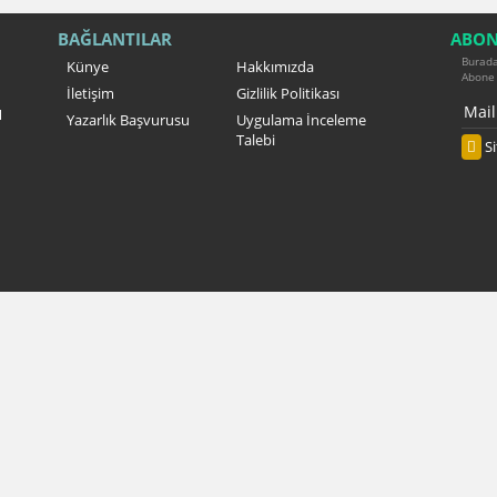
BAĞLANTILAR
ABON
Burada 
Künye
Hakkımızda
Abone 
İletişim
Gizlilik Politikası
l
Yazarlık Başvurusu
Uygulama İnceleme
Talebi
S
a