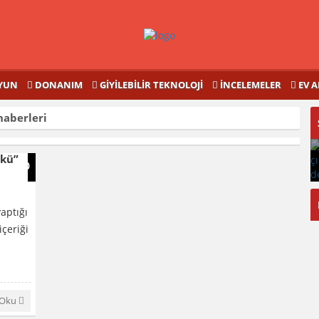
YUN
DONANIM
GIYILEBILIR TEKNOLOJI
İNCELEMELER
EV A
aberleri
şkü”
0
aptığı
çeriği
 Oku