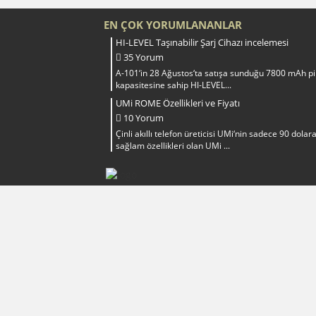
EN ÇOK YORUMLANANLAR
HI-LEVEL Taşınabilir Şarj Cihazı incelemesi
35 Yorum
A-101‘in 28 Ağustos‘ta satışa sunduğu 7800 mAh pi
kapasitesine sahip HI-LEVEL...
UMi ROME Özellikleri ve Fiyatı
10 Yorum
Çinli akıllı telefon üreticisi UMi‘nin sadece 90 dolar
sağlam özellikleri olan UMi ...