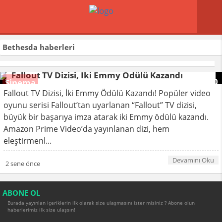
Bethesda
haberleri
Fallout TV Dizisi, İki Emmy Ödülü Kazandı
0
Sinema
Fallout TV Dizisi, İki Emmy Ödülü Kazandı! Popüler video
oyunu serisi Fallout’tan uyarlanan “Fallout” TV dizisi,
büyük bir başarıya imza atarak iki Emmy ödülü kazandı.
Amazon Prime Video’da yayınlanan dizi, hem
eleştirmenl...
Devamını Oku
2 sene önce
ABONE OL
Burada yayınlan içeriklerin ilk olarak size ulaşmasını ister misiniz ? Abone olun
haberlerimiz ilk size ulaşsın!