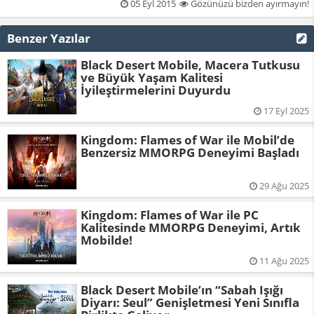
05 Eyl 2015
Gözünüzü bizden ayırmayın!
Benzer Yazılar
Black Desert Mobile, Macera Tutkusu
ve Büyük Yaşam Kalitesi
İyileştirmelerini Duyurdu
17 Eyl 2025
Kingdom: Flames of War ile Mobil’de
Benzersiz MMORPG Deneyimi Başladı
29 Ağu 2025
Kingdom: Flames of War ile PC
Kalitesinde MMORPG Deneyimi, Artık
Mobilde!
11 Ağu 2025
Black Desert Mobile’ın “Sabah Işığı
Diyarı: Seul” Genişletmesi Yeni Sınıfla