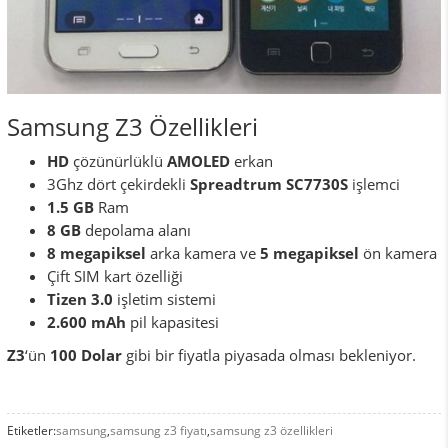
Samsung Z3 Özellikleri
HD
çözünürlüklü
AMOLED
erkan
3Ghz dört çekirdekli
Spreadtrum SC7730S
işlemci
1.5 GB
Ram
8 GB
depolama alanı
8 megapiksel
arka kamera ve
5 megapiksel
ön kamera
Çift SIM kart özelliği
Tizen 3.0
işletim sistemi
2.600 mAh
pil kapasitesi
Z3
‘ün
100 Dolar
gibi bir fiyatla piyasada olması bekleniyor.
Etiketler:
samsung
,
samsung z3 fiyatı
,
samsung z3 özellikleri