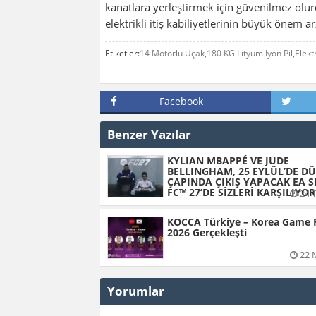
kanatlara yerleştirmek için güvenilmez olu
elektrikli itiş kabiliyetlerinin büyük önem arz
Etiketler:
14 Motorlu Uçak
,
180 KG Lityum İyon Pil
,
Elekt
Facebook
Benzer Yazılar
KYLIAN MBAPPÉ VE JUDE
BELLINGHAM, 25 EYLÜL’DE D
ÇAPINDA ÇIKIŞ YAPACAK EA 
FC™ 27’DE SİZLERİ KARŞILIYOR
24 
KOCCA Türkiye – Korea Game
2026 Gerçekleşti
22 
Yorumlar