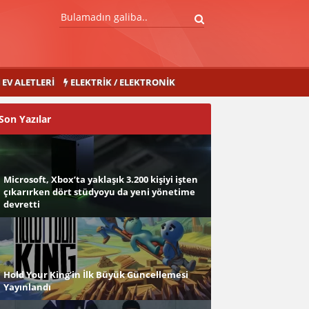
EV ALETLERI
ELEKTRIK / ELEKTRONIK
Son Yazılar
Microsoft, Xbox’ta yaklaşık 3.200 kişiyi işten
çıkarırken dört stüdyoyu da yeni yönetime
devretti
Hold Your King’in İlk Büyük Güncellemesi
Yayınlandı