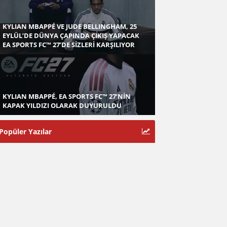
KYLIAN MBAPPÉ VE JUDE BELLINGHAM, 25
EYLÜL’DE DÜNYA ÇAPINDA ÇIKIŞ YAPACAK
EA SPORTS FC™ 27’DE SİZLERİ KARŞILIYOR
KYLIAN MBAPPÉ, EA SPORTS FC™ 27’NİN
KAPAK YILDIZI OLARAK DUYURULDU
Popüler Yazılar