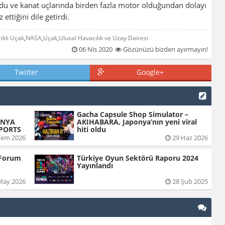
rdu ve kanat uçlarında birden fazla motor olduğundan dolayı
 ettiğini dile getirdi.
rikli Uçak
,
NASA
,
Uçak
,
Ulusal Havacılık ve Uzay Dairesi
06 Nis 2020
Gözünüzü bizden ayırmayın!
Twitter
Google+
Gacha Capsule Shop Simulator –
ÜNYA
AKIHABARA, Japonya’nın yeni viral
SPORTS
hiti oldu
Tem 2026
29 Haz 2026
 Forum
Türkiye Oyun Sektörü Raporu 2024
Yayınlandı
May 2026
28 Şub 2025