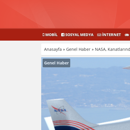
MOBIL
SOSYAL MEDYA
İNTERNET
Anasayfa
»
Genel Haber
»
NASA, Kanatlarında
Genel Haber