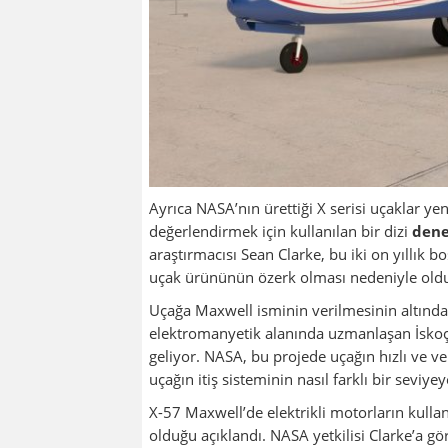
Ayrıca NASA’nın ürettiği X serisi uçaklar ye
değerlendirmek için kullanılan bir dizi
dene
araştırmacısı Sean Clarke, bu iki on yıllık bo
uçak ürününün özerk olması nedeniyle old
Uçağa Maxwell isminin verilmesinin altında 
elektromanyetik alanında uzmanlaşan İskoç 
geliyor. NASA, bu projede uçağın hızlı ve ver
uçağın itiş sisteminin nasıl farklı bir seviyey
X-57 Maxwell’de elektrikli motorların kulla
olduğu açıklandı. NASA yetkilisi Clarke’a gö