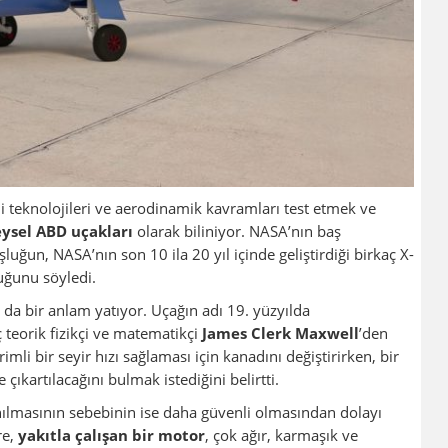
ni teknolojileri ve aerodinamik kavramları test etmek ve
ysel ABD uçakları
olarak biliniyor. NASA’nın baş
şluğun, NASA’nın son 10 ila 20 yıl içinde geliştirdiği birkaç X-
uğunu söyledi.
da bir anlam yatıyor. Uçağın adı 19. yüzyılda
teorik fizikçi ve matematikçi
James Clerk Maxwell
’den
imli bir seyir hızı sağlaması için kanadını değiştirirken, bir
e çıkartılacağını bulmak istediğini belirtti.
nılmasının sebebinin ise daha güvenli olmasından dolayı
re,
yakıtla çalışan bir motor
, çok ağır, karmaşık ve